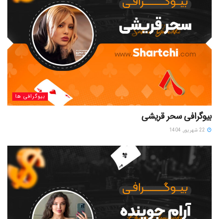
بیوگرافی ها
بیوگرافی سحر قریشی
22 شهریور, 1404