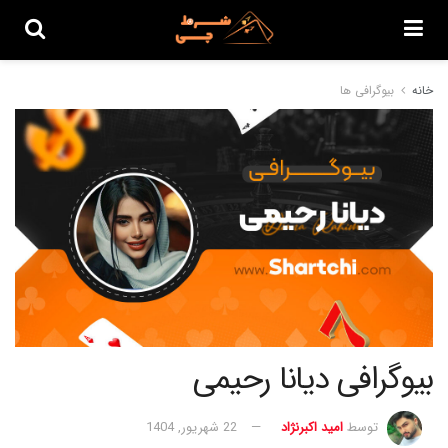
خانه
بیوگرافی ها
بیوگرافی دیانا رحیمی
توسط
امید اکبرنژاد
22 شهریور, 1404