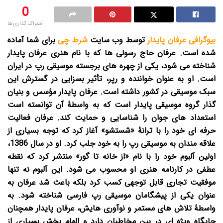
0
اشتراک گذاری‌ها
بیوگرافی عرفان پایدار
توسط وب سایت
شرط چی
برای شما آماده
شده است.
عرفان حاج رسولی ها که با نام هنری عرفان پایدار
شناخته می شود، یکی از چهره های برجسته موسیقی رپ در ایران
است. او به عنوان خواننده و رپر، تأثیر بسزایی در گسترش این
سبک موسیقی در کشور داشته است. عرفان پایدار مؤسس و بنیان
گذار گروه موسیقی پایدار است که به واسطهٔ آن توانسته است
استعداد های جوان را شناسایی و حمایت کند. عرفان فعالیت
حرفه ای خود را با ترانهٔ «شستشو» آغاز کرد که توجه بسیاری از
علاقه مندان به موسیقی رپ را به خود جلب کرد. او در سال 1386،
اولین آلبوم خود را با نام «از خانه تا گور» منتشر کرد که نقطه
عطفی در کارنامه هنری او محسوب می شود. این آلبوم نه تنها
موفقیت تجاری قابل توجهی کسب کرد بلکه باعث شد عرفان به
عنوان یکی از پیشگامان موسیقی رپ فارسی شناخته شود. به
واسطهٔ تلاش های مستمر و نوآوری هایش، عرفان پایدار همچنان
جایگاه ویژه ای در بین مخاطبان دارد و الهام بخش بسیاری از