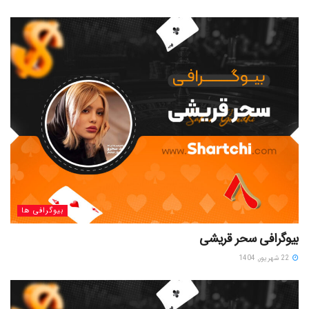
بیوگرافی ها
بیوگرافی سحر قریشی
22 شهریور, 1404