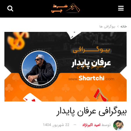
خانه
بیوگرافی ها
بیوگرافی عرفان پایدار
توسط
امید اکبرنژاد
22 شهریور, 1404