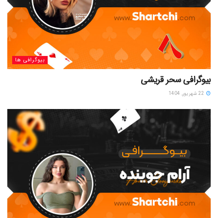
بیوگرافی ها
بیوگرافی سحر قریشی
22 شهریور, 1404