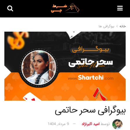
خانه
بیوگرافی ها
بیوگرافی سحر حاتمی
توسط
امید اکبرنژاد
9 مرداد, 1404