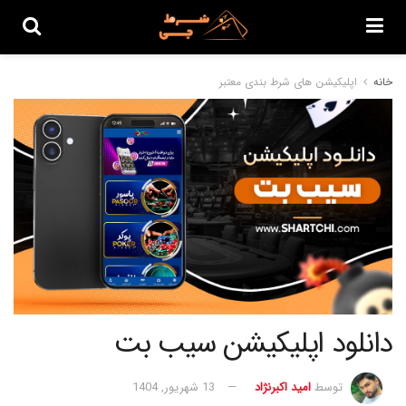
خانه
اپلیکیشن های شرط بندی معتبر
دانلود اپلیکیشن سیب بت
توسط
امید اکبرنژاد
13 شهریور, 1404